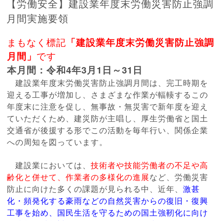
【労働安全】建設業年度末労働災害防止強調
月間実施要領
まもなく標記
「建設業年度末労働災害防止強調
月間」
です
本月間：令和4年3月1日～31日
建設業年度末労働災害防止強調月間は、完工時期を
迎える工事が増加し、さまざまな作業が輻輳するこの
年度末に注意を促し、無事故・無災害で新年度を迎え
ていただくため、建災防が主唱し、厚生労働省と国土
交通省が後援する形でこの活動を毎年行い、関係企業
への周知を図っています。
建設業においては、
技術者や技能労働者の不足や高
齢化と併せて、作業者の多様化の進展
など、労働災害
防止に向けた多くの課題が見られる中、近年、
激甚
化・頻発化する豪雨などの自然災害からの復旧・復興
工事を始め、国民生活を守るための国土強靭化に向け