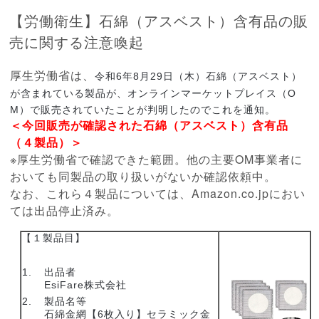
【労働衛生】石綿（アスベスト）含有品の販
売に関する注意喚起
厚生労働省は、
令和6年8月29日（木）
石綿（アスベスト）
が含まれている製品が、オンラインマーケットプレイス（O
M）で販売されていたことが判明したのでこれを通知。
＜今回販売が確認された石綿（アスベスト）含有品
（４製品）＞
※厚生労働省で確認できた範囲。他の主要OM事業者に
おいても同製品の取り扱いがないか確認依頼中。
なお、これら４製品については、Amazon.co.jpにおい
ては出品停止済み。
【１製品目】
出品者
EsiFare株式会社
製品名等
石綿金網【6枚入り】セラミック金