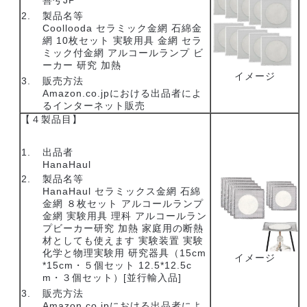
製品名等
Coollooda セラミック金網 石綿金
網 10枚セット 実験用具 金網 セラ
ミック付金網 アルコールランプ ビ
ーカー 研究 加熱
イメージ
販売方法
Amazon.co.jpにおける出品者によ
るインターネット販売
【４製品目】
出品者
HanaHaul
製品名等
HanaHaul セラミックス金網 石綿
金網 ８枚セット アルコールランプ
金網 実験用具 理科 アルコールラン
プビーカー研究 加熱 家庭用の断熱
材としても使えます 実験装置 実験
化学と物理実験用 研究器具（15cm
イメージ
*15cm・５個セット 12.5*12.5c
m・３個セット）[並行輸入品]
販売方法
Amazon.co.jpにおける出品者によ