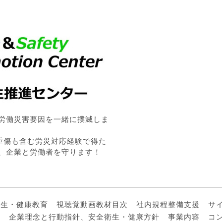
労働災害要因を一緒に撲滅しま
・重傷も含む労災対応経験で得た
、企業と労働者を守ります！
衛生・健康教育
視聴覚動画教材目次
社内規程整備支援
サ
ル
企業理念と行動指針、安全衛生・健康方針
事業内容
コ