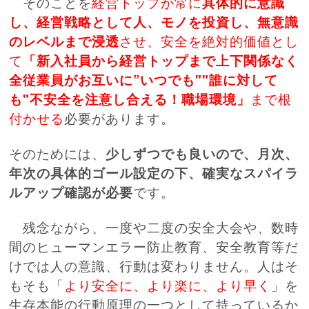
そのことを
経営トップが常に
具体的に意識
し、経営戦略として人、モノを投資し、無意識
のレベルまで浸透
させ、安全を絶対的価値とし
て
「新入社員から経営トップまで上下関係なく
全従業員がお互いに”いつでも""誰に対して
も"不安全を注意し合える！職場環境」
まで根
付かせる
必要があります。
そのためには、
少しずつでも良いので、月次、
年次の具体的ゴール設定の下、確実なスパイラ
ルアップ確認が必要
です。
残念ながら、一度や二度の安全大会や、数時
間のヒューマンエラー防止教育、安全教育等だ
けでは人の意識、行動は変わりません。人はそ
もそも「
より安全に、より楽に、より早く
」を
生存本能の行動原理の一つとして持っているか