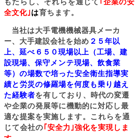
もたらし、それらを通じて
｢企業の安
全文化｣
は
育ちます。
当社は大手電機機械器具メーカ
ー、大手建設会社を始め
２５年以
上、延べ６５０現場以上（工場、建
設現場、保守メンテ現場、飲食業
等）の場数で培った安全衛生指導実
績と労災の修羅場を何度も乗り越え
た経験者
を有しており、時代の変遷
や企業の発展等に機動的に対応し最
適な提案を実施します。これらを通
じて会社の
｢安全力｣強化を実現しま
す
。