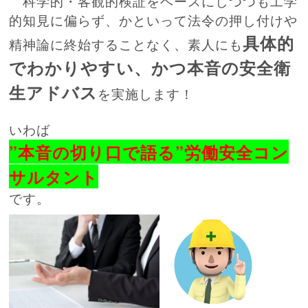
科学的・客観的検証をベースにしつつも工学
的知見に偏らず、かといって法令の押し付けや
具体的
精神論に終始することなく、素人にも
でわかりやすい、かつ本音の安全衛
生アドバス
を実施します！
いわば
”本音の切り口で語る”労働安全コン
サルタント
です。