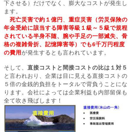
下させる）だけでなく、膨大なコストが発生し
ます。
死亡災害で約１億円
、
重症災害（労災保険の
年金受給に該当する障害等級１級～５級で規程
されている半身不随、腕や手足の一部滅失、骨
格の複雑骨折、記憶障害等）でも6千万円程度
の費用
が発生するとも言われています。
そして、
直接コストと間接コストの比は１対５
と言われおり、企業は目に見える直接コストの
５倍の金銭的負担をトータルで背負うことにな
ります。会社によっては企業利益も内部留保も
全て吹き飛ばします！