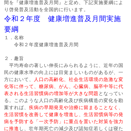
間を『健康増進普及月間』と定め、下記実施要綱によ
り啓発普及活動を全国的に行います。
令和２年度 健康増進普及月間実施
要綱
１．名称
令和２年度健康増進普及月間
２．趣旨
平均寿命の著しい伸長にみられるように、近年の国
民の健康水準の向上には目覚ましいものがあるが、一
方において、
人口の高齢化、社会生活環境の急激な変
化等に伴って、糖尿病、がん、心臓病、脳卒中等に代
表される生活習慣病の増加等が大きな問題
となってい
る。
このような人口の高齢化及び疾病構造の変化を勘
案すれば、
疾病の早期発見や治療に留まることなく、
生活習慣を改善して健康を増進し、生活習慣病等の発
病を予防する「一次予防」に重点を置いた対策を強力
に推進
し、壮年期死亡の減少及び認知症若しくは寝た