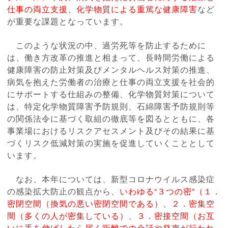
仕事の両立支援
、
化学物質による重篤な健康障害
など
が重要な課題となっています。
このような状況の中、過労死等を防止するために
は、働き方改革の推進と相まって、長時間労働による
健康障害の防止対策及びメンタルヘルス対策の推進、
病気を抱えた労働者の治療と仕事の両立支援を社会的
にサポートする仕組みの整備、化学物質対策について
は、特定化学物質障害予防規則、石綿障害予防規則等
の関係法令に基づく取組の徹底等を図るとともに、各
事業場におけるリスクアセスメント及びその結果に基
づくリスク低減対策の実施を促進していくこととして
います。
なお、本年については、新型コロナウイルス感染症
の感染拡大防止の観点から、
いわゆる“３つの密”（１．
密閉空間（換気の悪い密閉空間である）、２．密集空
間（多くの人が密集している）、３．密接空間（お互
いに手を伸ばしたら届く距離での会話や発声が行われ