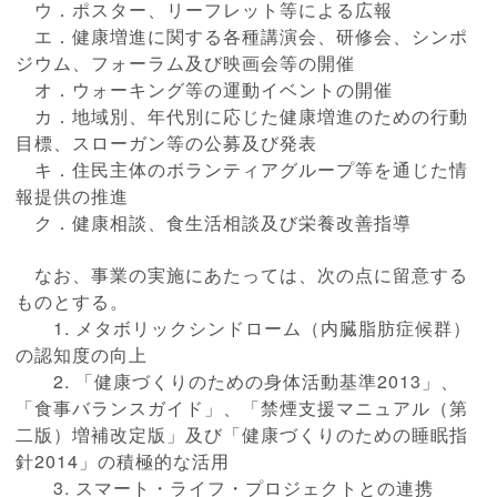
ウ．ポスター、リーフレット等による広報
エ．健康増進に関する各種講演会、研修会、シンポ
ジウム、フォーラム及び映画
会等の開催
オ．ウォーキング等の運動イベントの開催
カ．地域別、年代別に応じた健康増進のための行動
目標、スローガン等の公募及び発表
キ．住民主体のボランティアグループ等を通じた情
報提供の推進
ク．健康相談、食生活相談及び栄養改善指導
なお、事業の実施にあたっては、次の点に留意する
ものとする。
1. メタボリックシンドローム（内臓脂肪症候群）
の認知度の向上
2. 「健康づくりのための身体活動基準2013」、
「食事バランスガイド」、「禁煙支援マニュアル（第
二版）増補改定版」及び「健康づくりのための睡眠指
針2014」の積極的な活用
3. スマート・ライフ・プロジェクトとの連携