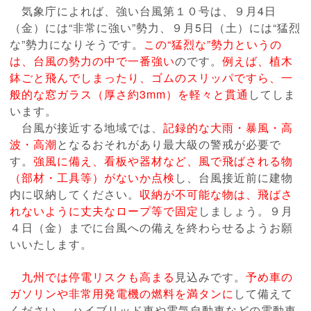
気象庁によれば、強い台風第１０号は、９月4日
（金）には“非常に強い”勢力、９月5日（土）には“猛烈
な”勢力になりそうです。
この“猛烈な”勢力というの
は、台風の勢力の中で一番強い
のです。
例えば、植木
鉢ごと飛んでしまったり、ゴムのスリッパですら、一
般的な窓ガラス（厚さ約3mm）を軽々と貫通
してしま
います。
台風が接近する地域では、
記録的な大雨・暴風・高
波・高潮
となるおそれがあり最大級の警戒が必要で
す。
強風に備え、看板や器材など、風で飛ばされる物
（部材・工具等）がないか点検
し、台風接近前に建物
内に収納してください。
収納が不可能な物は、飛ばさ
れないように丈夫なロープ等で固定
しましょう。９月
４日（金）までに台風への備えを終わらせるようお願
いいたします。
九州では停電リスクも高まる
見込みです。
予め車の
ガソリンや非常用発電機の燃料を満タンに
して備えて
ください。 ハイブリッド車や電気自動車などの電動車