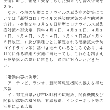
実情に即し、創意工夫をこらした効果的な普及啓発を
図る。
なお、今般の新型コロナウイルス感染症の対策につ
いては「新型コロナウイルス感染症対策の基本的対処
方針」（令和２年３月２８日新型コロナウイルス感染
症対策本部決定。同年４月７日、４月１１日、４月１
７日、５月４日、５月１４日、５月２１日及び５月２
５日改正。）及び業種ごとに策定される感染拡大予防
ガイドライン等に基づき進めているところであり、本
月間に係る取組の実施に当たっても、これらを踏まえ
た感染拡大の防止に留意し、適切に対応いただきた
い。
〈活動内容の例示〉
ア．テレビ、ラジオ、新聞等報道機関の協力を得た
広報
イ．都道府県及び市区町村の広報紙、関係機関及び
関係団体等の機関紙、有線放送、インターネット等の
活用による広報