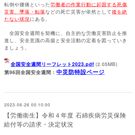
転倒や腰痛と
いった
労
働者の作業行動に起因する死傷
災害、墜落・転落
などの死亡災害が
依然とし
て
後を絶
たない状
況
にある。
全国安全週間を契機に、自主的な労働災害防止を推
進し、安全意識
の高揚と
安全活動の定着を図っていき
ましょう。
全国安全週間リーフレット2023.pdf
(2.05MB)
中災防特設ページ
第96回全国安全週間：
2023-06-26 00:10:00
【労働衛生】令和４年度 石綿疾病労災保険
給付等の請求・決定状況