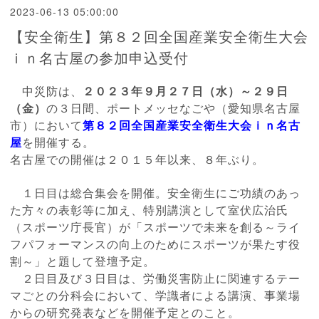
2023-06-13 05:00:00
【安全衛生】第８２回全国産業安全衛生大会
ｉｎ名古屋の参加申込受付
中災防は、
２０２３年９月２７日（水）～２９日
（金）
の３日間、ポートメッ
セなごや（愛知県名古屋
市）において
第８２回全国産業安全衛生大会ｉｎ名
古
屋
を開催する。
名古屋での開催は２０１５年以来、８年ぶり。
１日目は総合集会を開催。安全衛生にご功績のあっ
た方々の表彰等
に加え、特別講演として室伏広治氏
（スポーツ庁長官）が「スポーツで未来
を創る～ライ
フパフォーマンスの向上のためにスポーツが果たす役
割～」と
題して登壇予定。
２日目及び３日目は、労働災害防止に関連するテー
マごとの分科
会において、学識者による講演、事業場
からの研究発表などを開催予定とのこと。