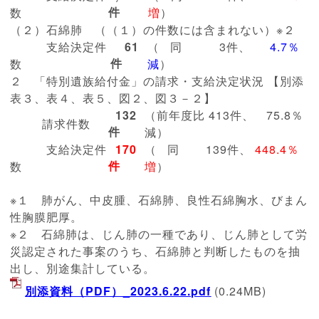
件
数
増
）
（２）石綿肺 （（１）の件数には含まれない）※２
支給決定件
61
（ 同 3件、
4.7％
件
数
減
）
２ 「特別遺族給付金」の請求・支給決定状況 【別添
表３、表４、表５、図２、図３－２】
132
（前年度比 413件、 75.8％
請求件数
件
減）
支給決定件
170
（ 同 139件、
448.4％
件
数
増
）
※１ 肺がん、中皮腫、石綿肺、良性石綿胸水、びまん
性胸膜肥厚。
※２ 石綿肺は、じん肺の一種であり、じん肺として労
災認定された事案のうち、石綿肺と判断したものを抽
出し、別途集計している。
別添資料（PDF）_2023.6.22.pdf
(0.24MB)