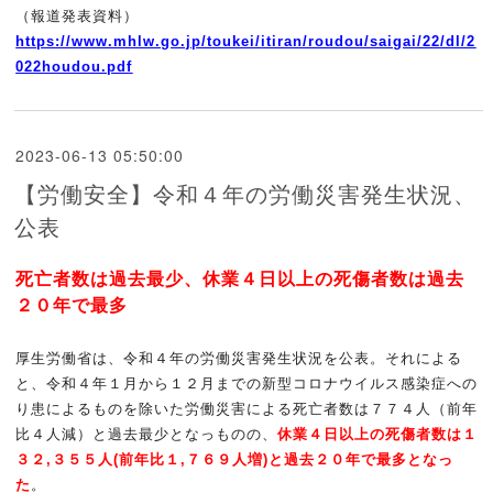
（報道発表資料）
https://www.mhlw.go.jp/toukei/
itiran/roudou/saigai/22/dl/2
02
2houdou.pdf
2023-06-13 05:50:00
【労働安全】令和４年の労働災害発生状況、
公表
死亡者数は過去最少、休業４日以上の死傷者数は過去
２０年で最多
厚生労働省は、令和４年の労働災害発生状況を公表。それ
による
と、
令和４年１月から１２月までの新型コロナウイルス感染症への
り患
によるも
のを除いた労働災害による死亡者数は７７４人（前年
比４人減）と
過去最少
となっものの、
休業４日以上の死傷者数は１
３２,３５５人(前年
比１,７
６９人増)と過去２０年で最多となっ
た
。