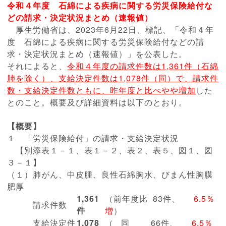
令和４年度 石綿による疾病に関する労災保険給付な
どの請求・決定状況まとめ（速報値）
厚生労働省は、2023年6月22日、標記、
「令和４年
度 石綿による疾病に関する労災保険給付などの請
求・決定状況まとめ（速報値）」を公表した。
それによると、
令和４年度の請求件数は1,361件（石綿
肺を除く）、支給決定件数は1,078件（同）で、請求件
数・支給決定件数ともに、昨年度と比べやや増加
した
とのこと。概要及び詳細資料は以下のとおり。
【概要】
１ 「労災保険給付」の請求・支給決定状況
【別添表１－１、表１－２、表２、表５、図１、図
３－１】
（１）肺がん、中皮腫、良性石綿胸水、びまん性胸膜
肥厚
1,361
（前年度比 83件、
6.5％
請求件数
件
増
）
支給決定件
1,078
（ 同 66件、
6.5％