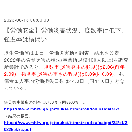
2023-06-13 06:00:00
【労働安全】労働災害状況、度数率は低下、
強度率は横ばい
厚生労働省は１日「労働災害動向調査」結果を公表。
2022年の労働災害の状況(事業所規模100人以上)を調査
産
業計でみると、
度数率(災害発生の頻度)は2.06(前年
2.09)、強度率(災害の重さの程度)は0.09(同0.09)
、死
傷者１人平均労働損失日数は44.3
日（同41.0日）とな
っている。
無災害事業所の割合は54.9％（同55.0％）。
https://www.mhlw.go.jp/toukei/
itiran/roudou/saigai/22/
（結果の概要）
https://www.mhlw.go.jp/toukei/
itiran/roudou/saigai/22/dl/2
02
2kekka.pdf