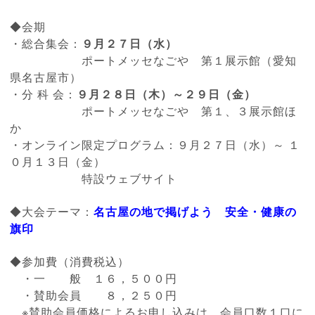
◆会期
・総合集会：
９月２７日（水）
ポートメッセなごや 第１展示館（愛知
県名古屋市）
・分 科 会：
９月２８日（木）～２９日（金）
ポートメッセなごや 第１、３展示館ほ
か
・オンライン限定プログラム：９月２７日（水）～ １
０月１３日（金）
特設ウェブサイト
◆大会テーマ：
名古屋の地で掲げよう 安全・健康の
旗印
◆参加費（消費税込）
・一 般 １６，５００円
・賛助会員 ８，２５０円
※賛助会員価格によるお申し込みは、会員口数１口に