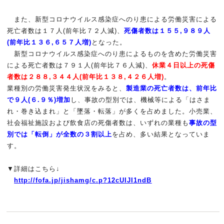
また、新型コロナウイルス感染症へのり患による労働災害による
死
亡者数
は１７人(前年比７２人減)、
死傷者数は１５５,９８９人
(前年
比１３６,
６５７人増)
となった。
新型コロナウイルス感染症へのり患によるものを含めた労働災害
に
よる死
亡者数は７９１人(前年比７６人減)、
休業４日以上の死傷
者数は
２８８,
３４４人(前年比１３８,４２６人増)
。
業種別の労働災害発生状況をみると、
製造業の死亡者数は、前年比
で９人(
６.９％)増加
し、事故の型別では、機械等による「はさま
れ・巻
き込まれ」
と「墜落・転落」が多くを占めました。小売業、
社会福祉施設およ
び飲食店
の死傷者数は、いずれの業種も
事故の型
別では
「転倒」が全数の
３割以上
を占め、多い結果となっていま
す。
▼詳細はこちら↓
http://fofa.jp/jishamg/c.p?12c
UIJI1ndB