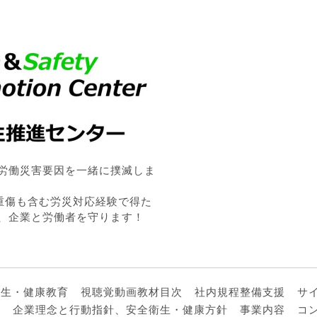
労働災害要因を一緒に撲滅しま
・重傷も含む労災対応経験で得た
、企業と労働者を守ります！
衛生・健康教育
視聴覚動画教材目次
社内規程整備支援
サ
ル
企業理念と行動指針、安全衛生・健康方針
事業内容
コ