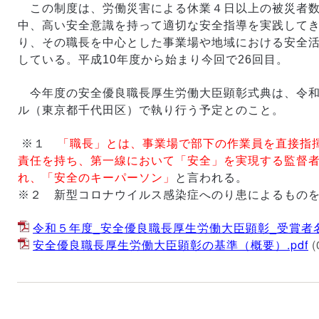
この制度は、労働災害による休業４日以上の被災者数
中、高い安全意識を持って適切な安全指導を実践して
り、その職長を中心とした事業場や地域における安全
している。平成10年度から始まり今回で26回目。
今年度の安全優良職長厚生労働大臣顕彰式典は、令和
ル（東京都千代田区）で執り行う予定とのこと。
※１
「職長」とは、事業場で部下の作業員を直接指
責任を持ち、第一線において「安全」を実現する監督
れ、「安全のキーパーソン」
と言われる。
※２ 新型コロナウイルス感染症へのり患によるもの
令和５年度_安全優良職長厚生労働大臣顕彰_受賞者名簿
安全優良職長厚生労働大臣顕彰の基準（概要）.pdf
(