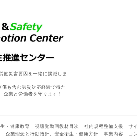
労働災害要因を一緒に撲滅しま
・重傷も含む労災対応経験で得た
、企業と労働者を守ります！
衛生・健康教育
視聴覚動画教材目次
社内規程整備支援
サ
ル
企業理念と行動指針、安全衛生・健康方針
事業内容
コ