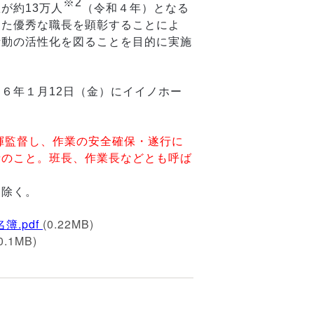
※2
が約13万人
（令和４年）となる
きた優秀な職長を顕彰することによ
活動の活性化を図ることを目的に実施
６年１月12日（金）にイイノホー
揮監督し、作業の安全確保・遂行に
者のこと。班長、作業長などとも呼ば
を除く。
.pdf
(0.22MB)
0.1MB)