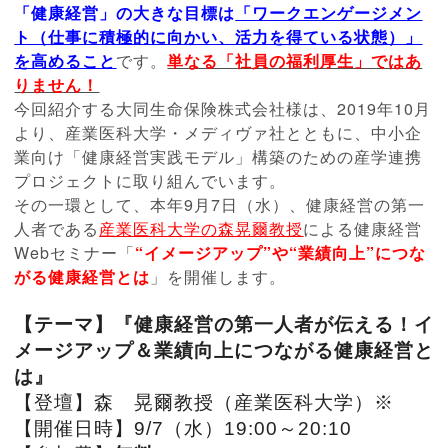
「健康経営」の大きな
目標は
「ワークエンゲージメン
ト（仕事に積極的に向かい、活力を得ている状態）」
を高めること
です。
単なる「社員の福利厚生」ではあ
りません！
今回紹介する大同生命保険株式会社様は、2019年10月
より、産業医科大学・メディヴァ社とともに、中小企
業向け「健康経営実践モデル」構築のための産学連携
プロジェクトに取り組んでいます。
その一環として、本年9月7日（水）、健康経営の第一
人者である
産業医科大学の森晃爾教授
による健康経営
Webセミナー「
“イメージアップ”や“業績向上”につな
がる健康経営とは
」を開催します。
【テーマ】『健康経営の第一人者が伝える！イ
メージアップ
＆
業績向上につながる健康経営と
は』
【登壇】森 晃爾教授（産業医科大学）※
【開催日時】9/7（水）19:00～20:10