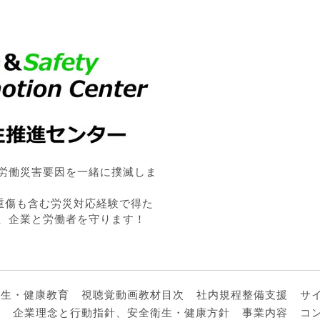
労働災害要因を一緒に撲滅しま
・重傷も含む労災対応経験で得た
、企業と労働者を守ります！
衛生・健康教育
視聴覚動画教材目次
社内規程整備支援
サ
ル
企業理念と行動指針、安全衛生・健康方針
事業内容
コ