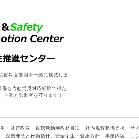
労働災害要因を一緒に撲滅しま
・重傷も含む労災対応経験で得た
、企業と労働者を守ります！
衛生・健康教育
視聴覚動画教材目次
社内規程整備支援
サ
ル
企業理念と行動指針、安全衛生・健康方針
事業内容
コ