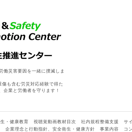
労働災害要因を一緒に撲滅しま
・重傷も含む労災対応経験で得た
、企業と労働者を守ります！
衛生・健康教育
視聴覚動画教材目次
社内規程整備支援
サ
ル
企業理念と行動指針、安全衛生・健康方針
事業内容
コ