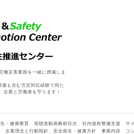
労働災害要因を一緒に撲滅しま
・重傷も含む労災対応経験で得た
、企業と労働者を守ります！
衛生・健康教育
視聴覚動画教材目次
社内規程整備支援
サ
ル
企業理念と行動指針、安全衛生・健康方針
事業内容
コ