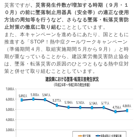
災害ですが
、
災害発生件数が増加する時期（９月・１
０月）の前に墜落制止用器
具（安全帯）の適正な使用
方法の周知等を行うなど、
さらなる墜落・転落災害防
止対策の徹底に取り組む
こととしていま
す。
また、本キャンペーンを進めるにあたり、国とともに
推進する「S
TOP！熱中症クールワークキャンペーン
（準備期間４月、取組実
施期間５月から９月）」と時
期が重なっていることから、
建設業労働災害防止協会
は、
墜落・転
落災害の原因のひとつともなる熱中症対
策と併せて取り組むことと
しています。