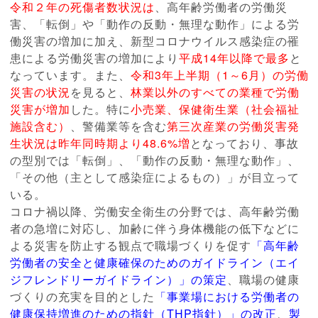
令和２年の死傷者数状況は
、高年齢労働者の労働災
害、「転倒」や「動作の反動・無理な動作」による労
働災害の増加に加え、新型コロナウイルス感染症の罹
患による労働災害の増加により
平成14年以降で最多
と
なっています。また、
令和3年上半期（1～6月）の労働
災害の状況
を見ると、
林業以外のすべての業種で労働
災害が増加
した。特に
小売業、保健衛生業（社会福祉
施設含む）
、警備業等を含む
第三次産業の労働災害発
生状況は昨年同時期より48.6%増
となっており、事故
の型別では「転倒」、「動作の反動・無理な動作」、
「その他（主として感染症によるもの）」が目立って
いる。
コロナ禍以降、労働安全衛生の分野では、高年齢労働
者の急増に対応し、加齢に伴う身体機能の低下などに
よる災害を防止する観点で職場づくりを促す
「高年齢
労働者の安全と健康確保のためのガイドライン（エイ
ジフレンドリーガイドライン）」の策定
、職場の健康
づくりの充実を目的とした
「事業場における労働者の
健康保持増進のための指針（THP指針）」の改正
、
製